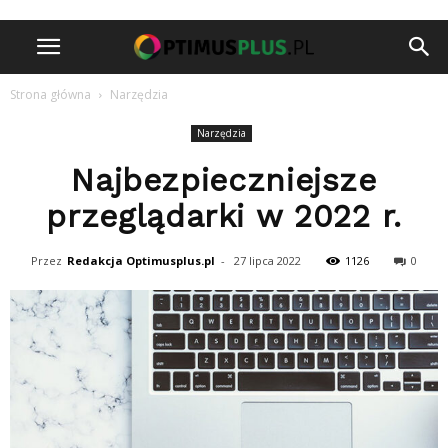
Strona główna
Narzędzia
Narzędzia
Najbezpieczniejsze
przeglądarki w 2022 r.
Przez
Redakcja Optimusplus.pl
-
27 lipca 2022
1126
0