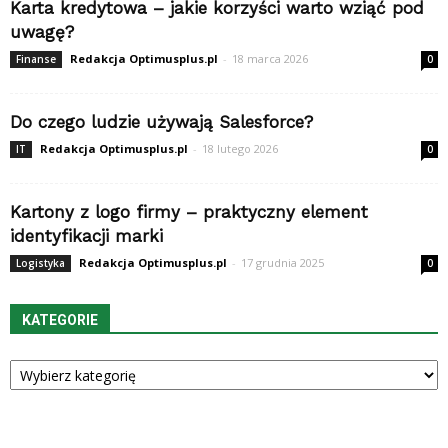
Karta kredytowa – jakie korzyści warto wziąć pod
uwagę?
Redakcja Optimusplus.pl
-
18 marca 2026
Finanse
0
Do czego ludzie używają Salesforce?
Redakcja Optimusplus.pl
-
18 lutego 2026
IT
0
Kartony z logo firmy – praktyczny element
identyfikacji marki
Redakcja Optimusplus.pl
-
17 grudnia 2025
Logistyka
0
KATEGORIE
Kategorie