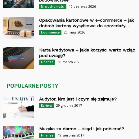
budownictwie
10 czerwca 2026
Nieruchomości
Opakowania kartonowe w e-commerce – jak
dobrać kartony wysyłkowe do sprzedaży...
20 maja 2026
E-commerce
Karta kredytowa – jakie korzyści warto wziąć
pod uwagę?
18 marca 2026
Finanse
POPULARNE POSTY
Audytor, kim jest i czym się zajmuje?
29 grudnia 2017
Kariera
Muzyka za darmo – skąd i jak pobierać?
19 sierpnia 2017
Finanse