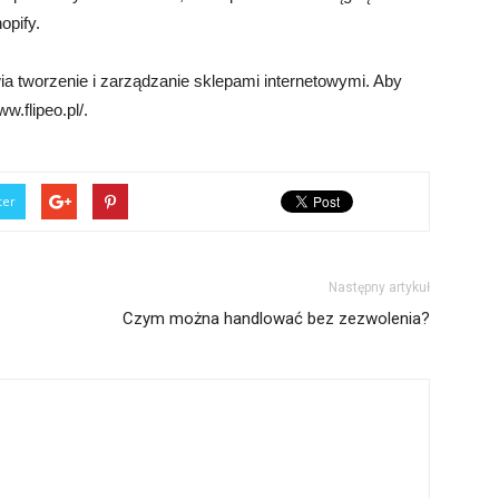
opify.
wia tworzenie i zarządzanie sklepami internetowymi. Aby
w.flipeo.pl/.
ter
Następny artykuł
Czym można handlować bez zezwolenia?