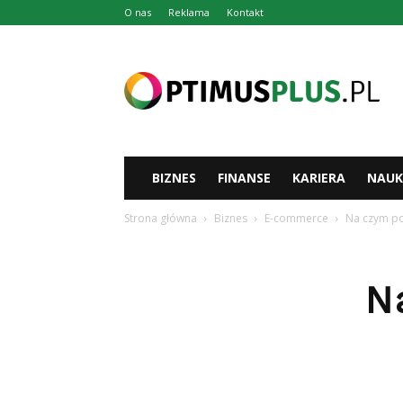
O nas
Reklama
Kontakt
Optimusplus.pl
BIZNES
FINANSE
KARIERA
NAUK
Strona główna
Biznes
E-commerce
Na czym po
N