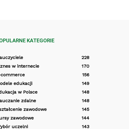
OPULARNE KATEGORIE
auczyciele
228
iznes w internecie
170
-commerce
156
odele edukacji
149
dukacja w Polsce
148
auczanie zdalne
148
ształcenie zawodowe
145
ursy zawodowe
144
ybór uczelni
143