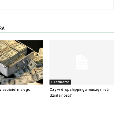
RA
E-commerce
 wlasciciel malego
Czy w dropshippingu muszę mieć
działalność?