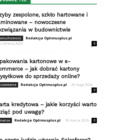
zyby zespolone, szkło hartowane i
aminowane – nowoczesne
ozwiązania w budownictwie
Redakcja Optimusplus.pl
-
ieruchomości
 czerwca 2026
0
pakowania kartonowe w e-
ommerce – jak dobrać kartony
ysyłkowe do sprzedaży online?
Redakcja Optimusplus.pl
-
20 maja 2026
-commerce
0
arta kredytowa – jakie korzyści warto
ziąć pod uwagę?
Redakcja Optimusplus.pl
-
18 marca 2026
inanse
0