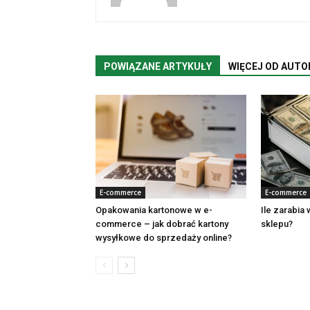
POWIĄZANE ARTYKUŁY
WIĘCEJ OD AUTO
E-commerce
E-commerce
Opakowania kartonowe w e-
Ile zarabia
commerce – jak dobrać kartony
sklepu?
wysyłkowe do sprzedaży online?