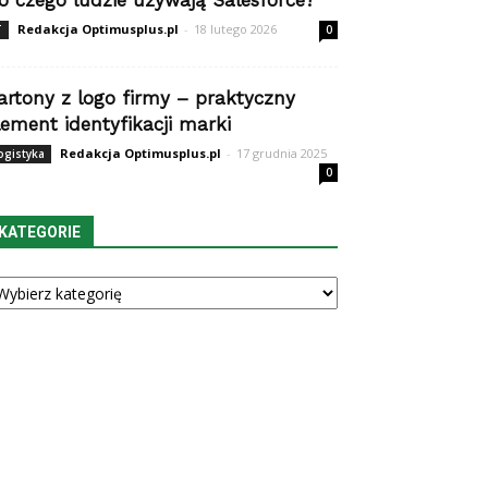
o czego ludzie używają Salesforce?
Redakcja Optimusplus.pl
-
18 lutego 2026
T
0
artony z logo firmy – praktyczny
lement identyfikacji marki
Redakcja Optimusplus.pl
-
17 grudnia 2025
ogistyka
0
KATEGORIE
tegorie