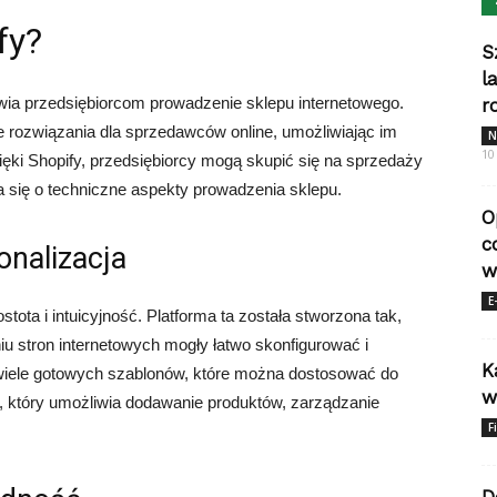
fy?
S
l
wia przedsiębiorcom prowadzenie sklepu internetowego.
r
 rozwiązania dla sprzedawców online, umożliwiając im
N
10
ęki Shopify, przedsiębiorcy mogą skupić się na sprzedaży
 się o techniczne aspekty prowadzenia sklepu.
O
c
onalizacja
w
E
tota i intuicyjność. Platforma ta została stworzona tak,
u stron internetowych mogły łatwo skonfigurować i
K
e wiele gotowych szablonów, które można dostosować do
w
js, który umożliwia dodawanie produktów, zarządzanie
F