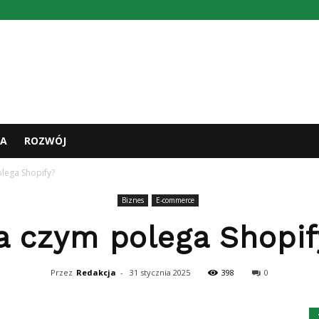
A
ROZWÓJ
lega Shopify?
Biznes
E-commerce
a czym polega Shopif
Przez
Redakcja
-
31 stycznia 2025
398
0