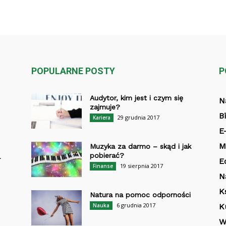
POPULARNE POSTY
P
Audytor, kim jest i czym się
N
zajmuje?
B
29 grudnia 2017
Kariera
E
M
Muzyka za darmo – skąd i jak
pobierać?
-
E
19 sierpnia 2017
Finanse
N
K
Natura na pomoc odporności
6 grudnia 2017
Nauka
K
W