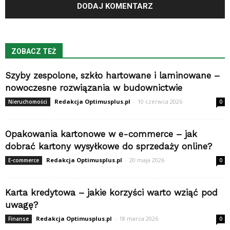
ZOBACZ TEŻ
Szyby zespolone, szkło hartowane i laminowane –
nowoczesne rozwiązania w budownictwie
Redakcja Optimusplus.pl
-
10 czerwca 2026
Nieruchomości
0
Opakowania kartonowe w e-commerce – jak
dobrać kartony wysyłkowe do sprzedaży online?
Redakcja Optimusplus.pl
-
20 maja 2026
E-commerce
0
Karta kredytowa – jakie korzyści warto wziąć pod
uwagę?
Redakcja Optimusplus.pl
-
18 marca 2026
Finanse
0