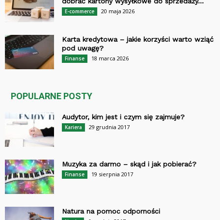
dobrać kartony wysyłkowe do sprzedaży...
20 maja 2026
E-commerce
Karta kredytowa – jakie korzyści warto wziąć
pod uwagę?
18 marca 2026
Finanse
POPULARNE POSTY
Audytor, kim jest i czym się zajmuje?
29 grudnia 2017
Kariera
Muzyka za darmo – skąd i jak pobierać?
19 sierpnia 2017
Finanse
Natura na pomoc odporności