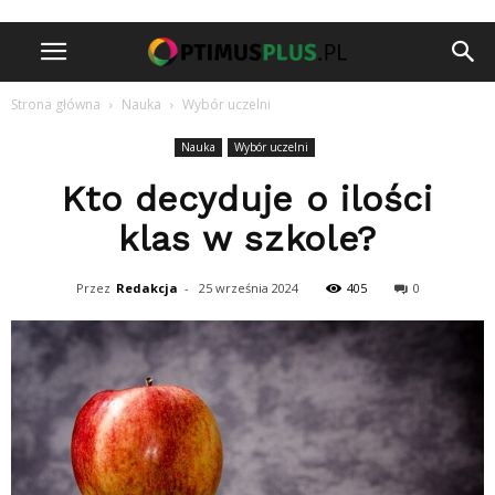
Strona główna
Nauka
Wybór uczelni
Nauka
Wybór uczelni
Kto decyduje o ilości
klas w szkole?
Przez
Redakcja
-
25 września 2024
405
0