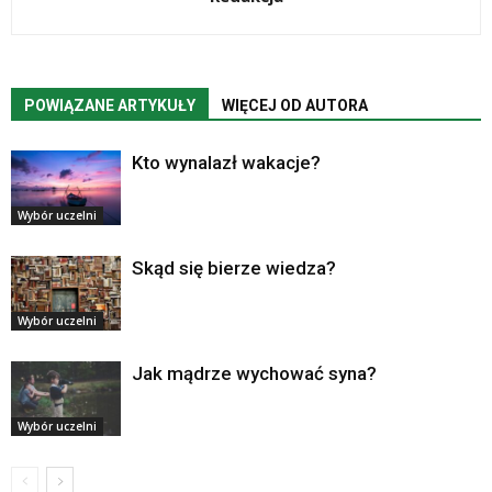
POWIĄZANE ARTYKUŁY
WIĘCEJ OD AUTORA
Kto wynalazł wakacje?
Wybór uczelni
Skąd się bierze wiedza?
Wybór uczelni
Jak mądrze wychować syna?
Wybór uczelni