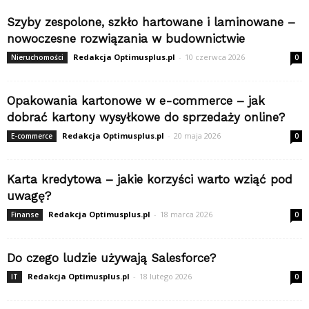
Szyby zespolone, szkło hartowane i laminowane –
nowoczesne rozwiązania w budownictwie
Redakcja Optimusplus.pl
-
10 czerwca 2026
Nieruchomości
0
Opakowania kartonowe w e-commerce – jak
dobrać kartony wysyłkowe do sprzedaży online?
Redakcja Optimusplus.pl
-
20 maja 2026
E-commerce
0
Karta kredytowa – jakie korzyści warto wziąć pod
uwagę?
Redakcja Optimusplus.pl
-
18 marca 2026
Finanse
0
Do czego ludzie używają Salesforce?
Redakcja Optimusplus.pl
-
18 lutego 2026
IT
0