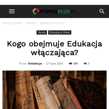
Strona główna
Nauka
Edukacja w Polsce
Nauka
Edukacja w Polsce
Kogo obejmuje Edukacja
włączająca?
Przez
Redakcja
-
27 lipca 2024
389
0