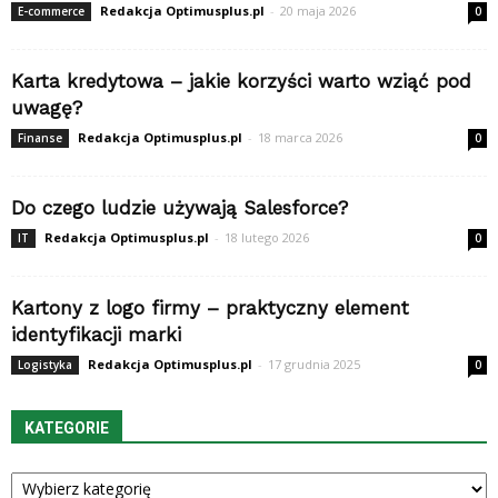
Redakcja Optimusplus.pl
-
20 maja 2026
E-commerce
0
Karta kredytowa – jakie korzyści warto wziąć pod
uwagę?
Redakcja Optimusplus.pl
-
18 marca 2026
Finanse
0
Do czego ludzie używają Salesforce?
Redakcja Optimusplus.pl
-
18 lutego 2026
IT
0
Kartony z logo firmy – praktyczny element
identyfikacji marki
Redakcja Optimusplus.pl
-
17 grudnia 2025
Logistyka
0
KATEGORIE
Kategorie