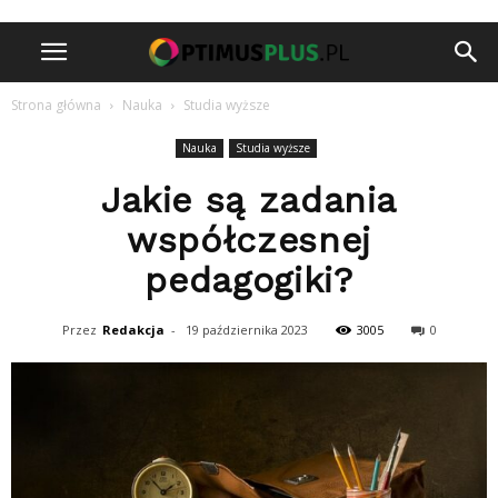
Strona główna
Nauka
Studia wyższe
Nauka
Studia wyższe
Jakie są zadania
współczesnej
pedagogiki?
Przez
Redakcja
-
19 października 2023
3005
0