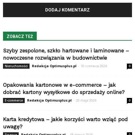
ZOBACZ TEŻ
Szyby zespolone, szkło hartowane i laminowane –
nowoczesne rozwiązania w budownictwie
Redakcja Optimusplus.pl
-
10 czerwca 2026
Nieruchomości
0
Opakowania kartonowe w e-commerce – jak
dobrać kartony wysyłkowe do sprzedaży online?
Redakcja Optimusplus.pl
-
20 maja 2026
E-commerce
0
Karta kredytowa – jakie korzyści warto wziąć pod
uwagę?
Redakcja Optimusplus.pl
-
18 marca 2026
Finanse
0