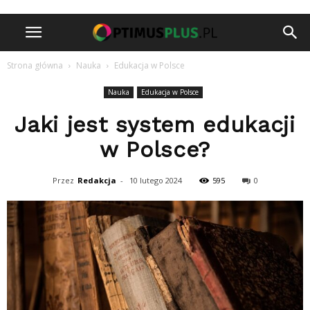
Strona główna
Nauka
Edukacja w Polsce
Nauka
Edukacja w Polsce
Jaki jest system edukacji
w Polsce?
Przez
Redakcja
-
10 lutego 2024
595
0