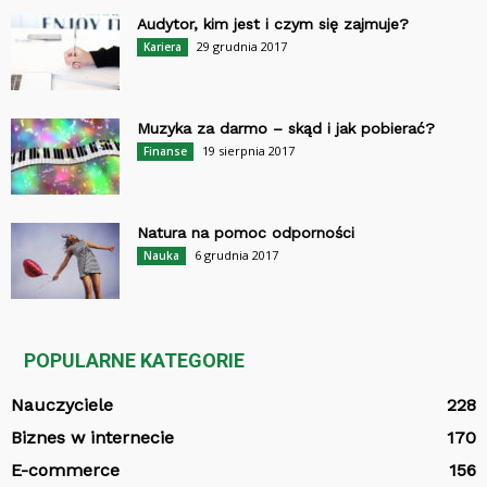
Audytor, kim jest i czym się zajmuje?
29 grudnia 2017
Kariera
Muzyka za darmo – skąd i jak pobierać?
19 sierpnia 2017
Finanse
Natura na pomoc odporności
6 grudnia 2017
Nauka
POPULARNE KATEGORIE
Nauczyciele
228
Biznes w internecie
170
E-commerce
156