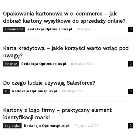
Opakowania kartonowe w e-commerce – jak
dobrać kartony wysyłkowe do sprzedaży online?
Redakcja Optimusplus.pl
-
20 maja 2026
E-commerce
0
Karta kredytowa – jakie korzyści warto wziąć pod
uwagę?
Redakcja Optimusplus.pl
-
18 marca 2026
Finanse
0
Do czego ludzie używają Salesforce?
Redakcja Optimusplus.pl
-
18 lutego 2026
IT
0
Kartony z logo firmy – praktyczny element
identyfikacji marki
Redakcja Optimusplus.pl
-
17 grudnia 2025
Logistyka
0