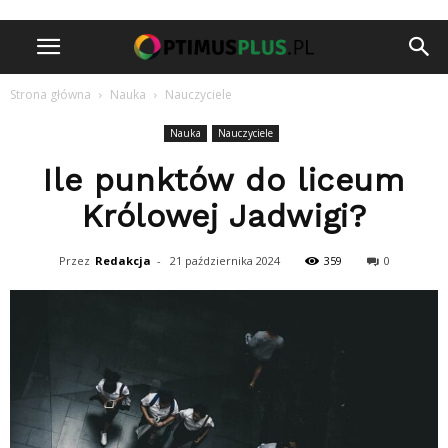
Strona główna
Nauka
Nauczyciele
Nauka
Nauczyciele
Ile punktów do liceum
Królowej Jadwigi?
Przez
Redakcja
-
21 października 2024
359
0