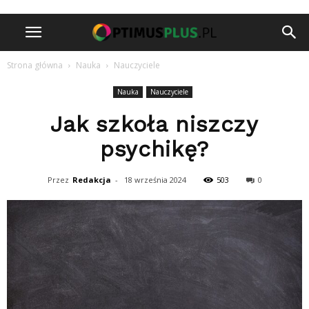
Strona główna
Nauka
Nauczyciele
Nauka
Nauczyciele
Jak szkoła niszczy
psychikę?
Przez
Redakcja
-
18 września 2024
503
0