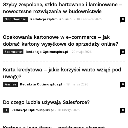
Szyby zespolone, szkło hartowane i laminowane –
nowoczesne rozwiązania w budownictwie
Redakcja Optimusplus.pl
-
10 czerwca 2026
Nieruchomości
0
Opakowania kartonowe w e-commerce – jak
dobrać kartony wysyłkowe do sprzedaży online?
Redakcja Optimusplus.pl
-
20 maja 2026
E-commerce
0
Karta kredytowa – jakie korzyści warto wziąć pod
uwagę?
Redakcja Optimusplus.pl
-
18 marca 2026
Finanse
0
Do czego ludzie używają Salesforce?
Redakcja Optimusplus.pl
-
18 lutego 2026
IT
0