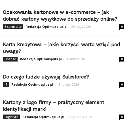
Opakowania kartonowe w e-commerce – jak
dobrać kartony wysyłkowe do sprzedaży online?
Redakcja Optimusplus.pl
-
20 maja 2026
E-commerce
0
Karta kredytowa – jakie korzyści warto wziąć pod
uwagę?
Redakcja Optimusplus.pl
-
18 marca 2026
Finanse
0
Do czego ludzie używają Salesforce?
Redakcja Optimusplus.pl
-
18 lutego 2026
IT
0
Kartony z logo firmy – praktyczny element
identyfikacji marki
Redakcja Optimusplus.pl
-
17 grudnia 2025
Logistyka
0