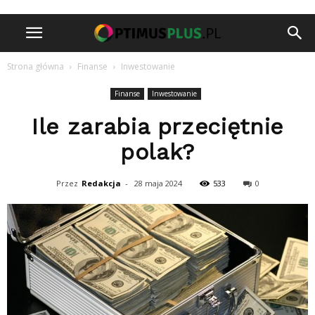
Strona główna
Finanse
Inwestowanie
Finanse
Inwestowanie
Ile zarabia przeciętnie
polak?
Przez
Redakcja
-
28 maja 2024
533
0