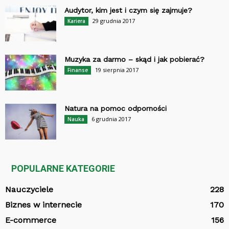
Audytor, kim jest i czym się zajmuje?
29 grudnia 2017
Kariera
Muzyka za darmo – skąd i jak pobierać?
19 sierpnia 2017
Finanse
Natura na pomoc odporności
6 grudnia 2017
Nauka
POPULARNE KATEGORIE
Nauczyciele
228
Biznes w internecie
170
E-commerce
156