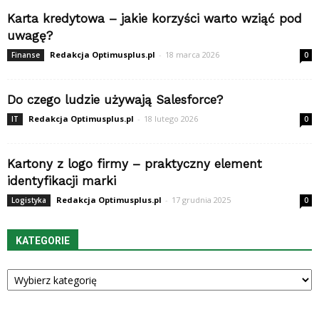
Karta kredytowa – jakie korzyści warto wziąć pod
uwagę?
Redakcja Optimusplus.pl
-
18 marca 2026
Finanse
0
Do czego ludzie używają Salesforce?
Redakcja Optimusplus.pl
-
18 lutego 2026
IT
0
Kartony z logo firmy – praktyczny element
identyfikacji marki
Redakcja Optimusplus.pl
-
17 grudnia 2025
Logistyka
0
KATEGORIE
Kategorie