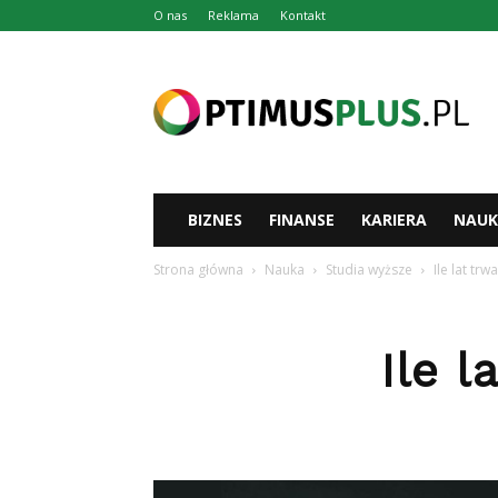
O nas
Reklama
Kontakt
Optimusplus.pl
BIZNES
FINANSE
KARIERA
NAUK
Strona główna
Nauka
Studia wyższe
Ile lat tr
Ile 