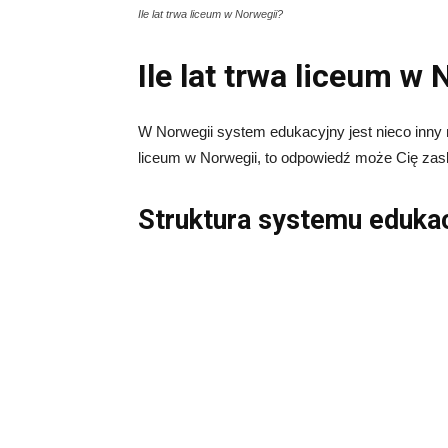
Ile lat trwa liceum w Norwegii?
Ile lat trwa liceum w
W Norwegii system edukacyjny jest nieco inny ni
liceum w Norwegii, to odpowiedź może Cię zask
Struktura systemu eduka