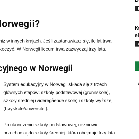
D
I
 Norwegii?
K
e
ż w innych krajach. Jeśli zastanawiasz się, ile lat trwa
L
oczyć. W Norwegii liceum trwa zazwyczaj trzy lata.
cyjnego w Norwegii
Ka
System edukacyjny w Norwegii składa się z trzech
głównych etapów: szkoły podstawowej (grunnskole),
szkoły średniej (videregående skole) i szkoły wyższej
(høyskole/universitet).
Po ukończeniu szkoły podstawowej, uczniowie
przechodzą do szkoły średniej, która obejmuje trzy lata