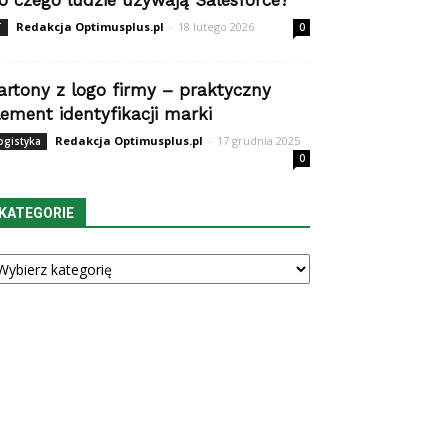
o czego ludzie używają Salesforce?
Redakcja Optimusplus.pl
-
18 lutego 2026
T
0
artony z logo firmy – praktyczny
lement identyfikacji marki
Redakcja Optimusplus.pl
-
17 grudnia 2025
ogistyka
0
KATEGORIE
tegorie