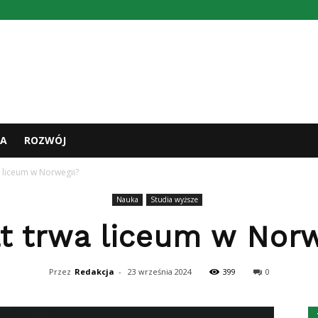
A
ROZWÓJ
wa liceum w Norwegii?
Nauka
Studia wyższe
lat trwa liceum w Norw
Przez
Redakcja
-
23 września 2024
399
0