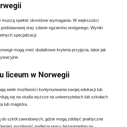
rwegii
ie muszą spełnić określone wymagania. W większości
 podstawowej oraz zdanie egzaminu wstępnego. Wyniki
tnych specjalizacji.
rwegii mogą mieć dodatkowe kryteria przyjęcia, takie jak
tywacyjne.
u liceum w Norwegii
ją wiele możliwości kontynuowania swojej edukacji lub
dują się na studia wyższe na uniwersytetach lub szkołach
a lub magistra.
ją do szkół zawodowych, gdzie mogą zdobyć praktyczne
również możliwość podjęcia pracy bezpośrednio po