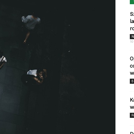
S
l
r
N
10
O
c
w
E
K
w
F