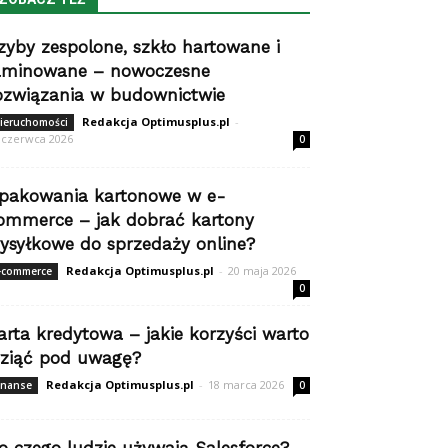
zyby zespolone, szkło hartowane i
aminowane – nowoczesne
ozwiązania w budownictwie
Redakcja Optimusplus.pl
-
ieruchomości
 czerwca 2026
0
pakowania kartonowe w e-
ommerce – jak dobrać kartony
ysyłkowe do sprzedaży online?
Redakcja Optimusplus.pl
-
20 maja 2026
-commerce
0
arta kredytowa – jakie korzyści warto
ziąć pod uwagę?
Redakcja Optimusplus.pl
-
18 marca 2026
inanse
0