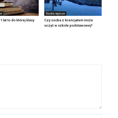
ze
Studia wyższe
1 lat to do której klasy
Czy osoba z licencjatem może
uczyć w szkole podstawowej?