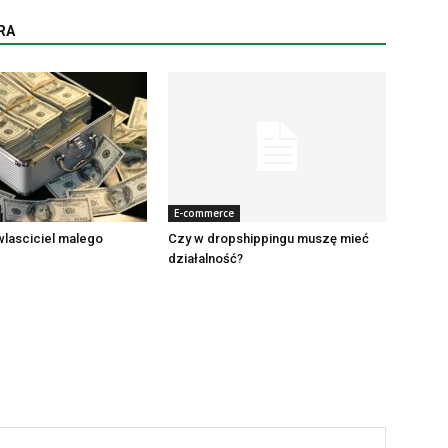
RA
E-commerce
 wlasciciel malego
Czy w dropshippingu muszę mieć
działalność?