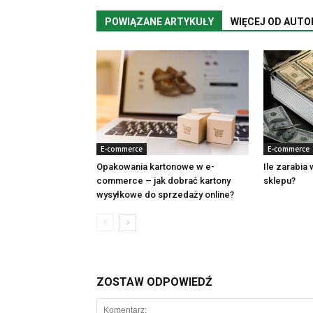
POWIĄZANE ARTYKUŁY
WIĘCEJ OD AUTO
E-commerce
E-commerce
Opakowania kartonowe w e-
Ile zarabia
commerce – jak dobrać kartony
sklepu?
wysyłkowe do sprzedaży online?
ZOSTAW ODPOWIEDŹ