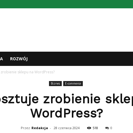
A
ROZWÓJ
e zrobienie sklepu na WordPress?
Biznes
E-commerce
osztuje zrobienie skl
WordPress?
Przez
Redakcja
-
28 czerwca 2024
518
0