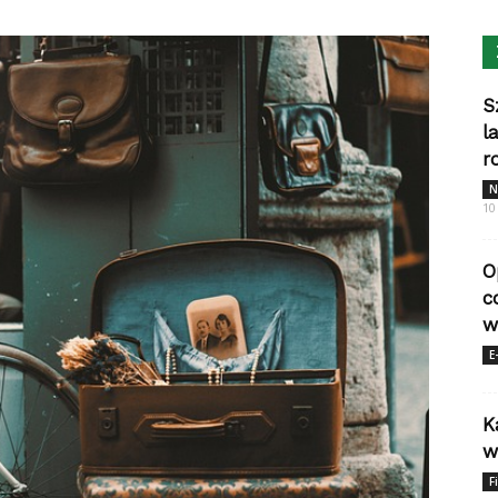
S
l
r
N
10
O
c
w
E
K
w
F