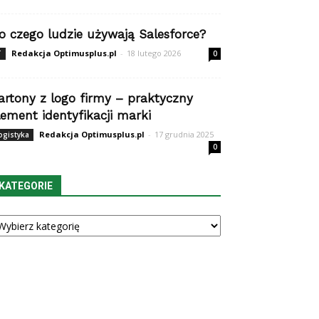
o czego ludzie używają Salesforce?
Redakcja Optimusplus.pl
-
18 lutego 2026
T
0
artony z logo firmy – praktyczny
lement identyfikacji marki
Redakcja Optimusplus.pl
-
17 grudnia 2025
ogistyka
0
KATEGORIE
tegorie