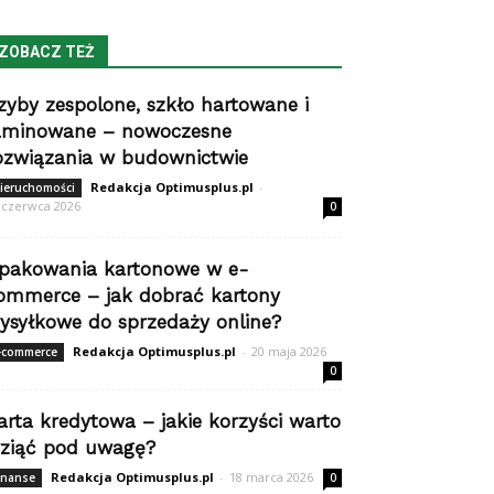
ZOBACZ TEŻ
zyby zespolone, szkło hartowane i
aminowane – nowoczesne
ozwiązania w budownictwie
Redakcja Optimusplus.pl
-
ieruchomości
 czerwca 2026
0
pakowania kartonowe w e-
ommerce – jak dobrać kartony
ysyłkowe do sprzedaży online?
Redakcja Optimusplus.pl
-
20 maja 2026
-commerce
0
arta kredytowa – jakie korzyści warto
ziąć pod uwagę?
Redakcja Optimusplus.pl
-
18 marca 2026
inanse
0