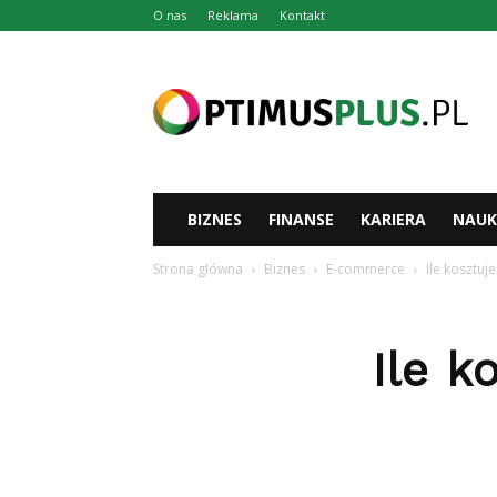
O nas
Reklama
Kontakt
Optimusplus.pl
BIZNES
FINANSE
KARIERA
NAUK
Strona główna
Biznes
E-commerce
Ile kosztuj
Ile k