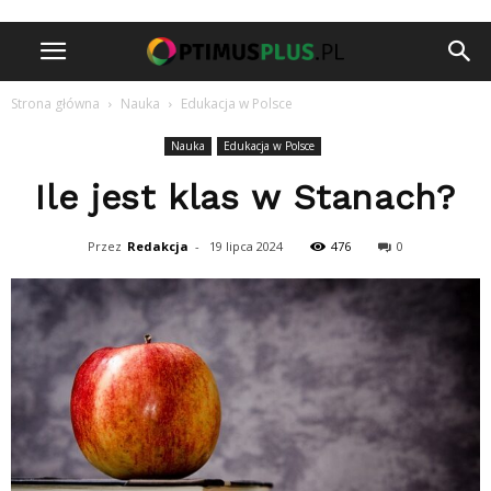
Strona główna
Nauka
Edukacja w Polsce
Nauka
Edukacja w Polsce
Ile jest klas w Stanach?
Przez
Redakcja
-
19 lipca 2024
476
0