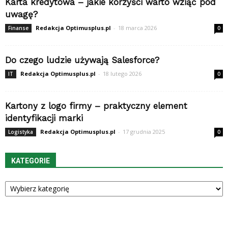
Karta kredytowa – jakie korzyści warto wziąć pod
uwagę?
Redakcja Optimusplus.pl
-
18 marca 2026
Finanse
0
Do czego ludzie używają Salesforce?
Redakcja Optimusplus.pl
-
18 lutego 2026
IT
0
Kartony z logo firmy – praktyczny element
identyfikacji marki
Redakcja Optimusplus.pl
-
17 grudnia 2025
Logistyka
0
KATEGORIE
Kategorie