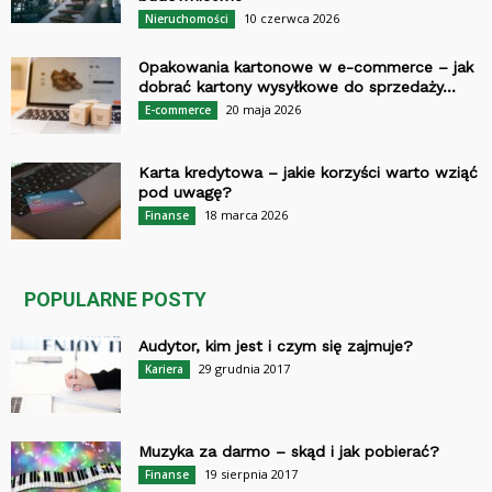
10 czerwca 2026
Nieruchomości
Opakowania kartonowe w e-commerce – jak
dobrać kartony wysyłkowe do sprzedaży...
20 maja 2026
E-commerce
Karta kredytowa – jakie korzyści warto wziąć
pod uwagę?
18 marca 2026
Finanse
POPULARNE POSTY
Audytor, kim jest i czym się zajmuje?
29 grudnia 2017
Kariera
Muzyka za darmo – skąd i jak pobierać?
19 sierpnia 2017
Finanse