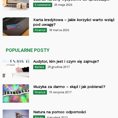
20 maja 2026
E-commerce
Karta kredytowa – jakie korzyści warto wziąć
pod uwagę?
18 marca 2026
Finanse
POPULARNE POSTY
Audytor, kim jest i czym się zajmuje?
29 grudnia 2017
Kariera
Muzyka za darmo – skąd i jak pobierać?
19 sierpnia 2017
Finanse
Natura na pomoc odporności
6 grudnia 2017
Nauka