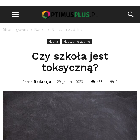
Strona główna
Nauka
Nauczanie zdalne
Nauka
Nauczanie zdalne
Czy szkoła jest
toksyczną?
Przez
Redakcja
-
29 grudnia 2023
483
0