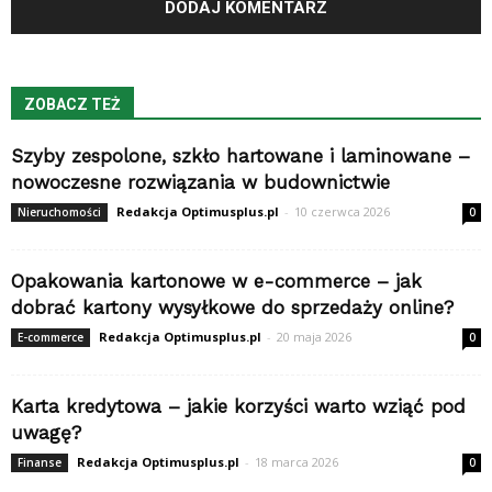
ZOBACZ TEŻ
Szyby zespolone, szkło hartowane i laminowane –
nowoczesne rozwiązania w budownictwie
Redakcja Optimusplus.pl
-
10 czerwca 2026
Nieruchomości
0
Opakowania kartonowe w e-commerce – jak
dobrać kartony wysyłkowe do sprzedaży online?
Redakcja Optimusplus.pl
-
20 maja 2026
E-commerce
0
Karta kredytowa – jakie korzyści warto wziąć pod
uwagę?
Redakcja Optimusplus.pl
-
18 marca 2026
Finanse
0