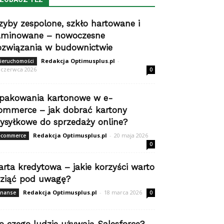
zyby zespolone, szkło hartowane i
aminowane – nowoczesne
ozwiązania w budownictwie
Redakcja Optimusplus.pl
-
ieruchomości
 czerwca 2026
0
pakowania kartonowe w e-
ommerce – jak dobrać kartony
ysyłkowe do sprzedaży online?
Redakcja Optimusplus.pl
-
20 maja 2026
-commerce
0
arta kredytowa – jakie korzyści warto
ziąć pod uwagę?
Redakcja Optimusplus.pl
-
18 marca 2026
inanse
0