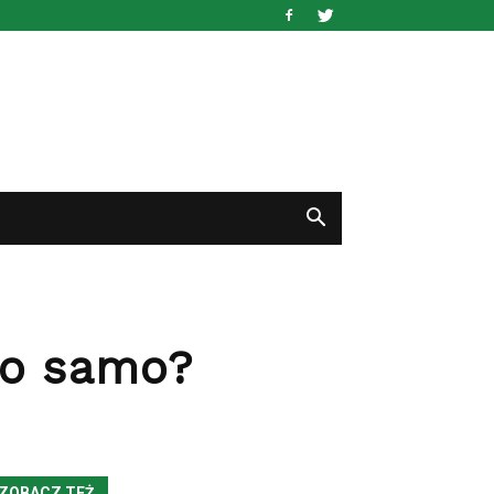
to samo?
ZOBACZ TEŻ