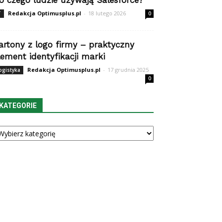
o czego ludzie używają Salesforce?
Redakcja Optimusplus.pl
-
18 lutego 2026
T
0
artony z logo firmy – praktyczny
lement identyfikacji marki
Redakcja Optimusplus.pl
-
17 grudnia 2025
ogistyka
0
KATEGORIE
tegorie