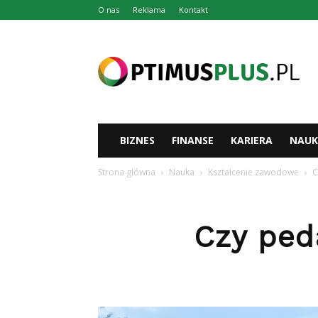
O nas
Reklama
Kontakt
Optimusplus.pl
BIZNES
FINANSE
KARIERA
NAUK
Strona główna
Nauka
Kształcenie zawodowe
C
Czy ped