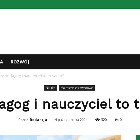
A
ROZWÓJ
zy pedagog i nauczyciel to to samo?
Nauka
Kształcenie zawodowe
agog i nauczyciel to 
Przez
Redakcja
-
14 października 2024
320
0