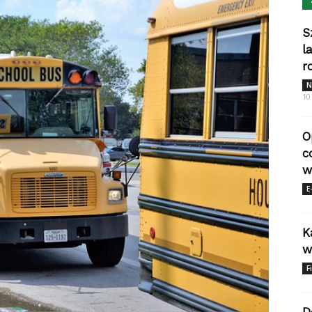
S
l
r
N
10
O
c
w
E
K
w
F