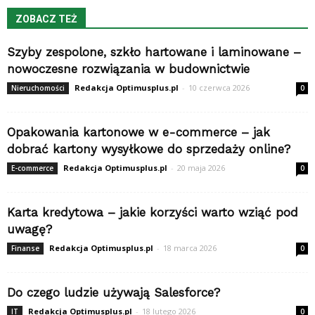
ZOBACZ TEŻ
Szyby zespolone, szkło hartowane i laminowane –
nowoczesne rozwiązania w budownictwie
Redakcja Optimusplus.pl
-
10 czerwca 2026
Nieruchomości
0
Opakowania kartonowe w e-commerce – jak
dobrać kartony wysyłkowe do sprzedaży online?
Redakcja Optimusplus.pl
-
20 maja 2026
E-commerce
0
Karta kredytowa – jakie korzyści warto wziąć pod
uwagę?
Redakcja Optimusplus.pl
-
18 marca 2026
Finanse
0
Do czego ludzie używają Salesforce?
Redakcja Optimusplus.pl
-
18 lutego 2026
IT
0