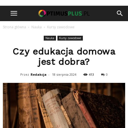
Strona główna
Nauka
Kursy zawodowe
Nauka
Kursy zawodowe
Czy edukacja domowa
jest dobra?
Przez
Redakcja
-
18 sierpnia 2024
413
0