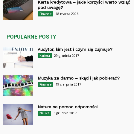
Karta kredytowa – jakie korzyści warto wziąć
pod uwagę?
18 marca 2026
Finanse
POPULARNE POSTY
Audytor, kim jest i czym się zajmuje?
29 grudnia 2017
Kariera
Muzyka za darmo – skąd i jak pobierać?
19 sierpnia 2017
Finanse
Natura na pomoc odporności
6 grudnia 2017
Nauka