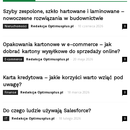
Szyby zespolone, szkło hartowane i laminowane –
nowoczesne rozwiązania w budownictwie
Redakcja Optimusplus.pl
-
10 czerwca 2026
Nieruchomości
0
Opakowania kartonowe w e-commerce – jak
dobrać kartony wysyłkowe do sprzedaży online?
Redakcja Optimusplus.pl
-
20 maja 2026
E-commerce
0
Karta kredytowa – jakie korzyści warto wziąć pod
uwagę?
Redakcja Optimusplus.pl
-
18 marca 2026
Finanse
0
Do czego ludzie używają Salesforce?
Redakcja Optimusplus.pl
-
18 lutego 2026
IT
0