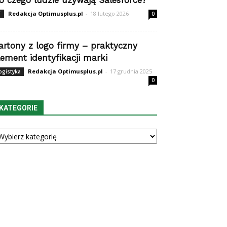
o czego ludzie używają Salesforce?
Redakcja Optimusplus.pl
-
18 lutego 2026
T
0
artony z logo firmy – praktyczny
lement identyfikacji marki
Redakcja Optimusplus.pl
-
17 grudnia 2025
ogistyka
0
KATEGORIE
tegorie