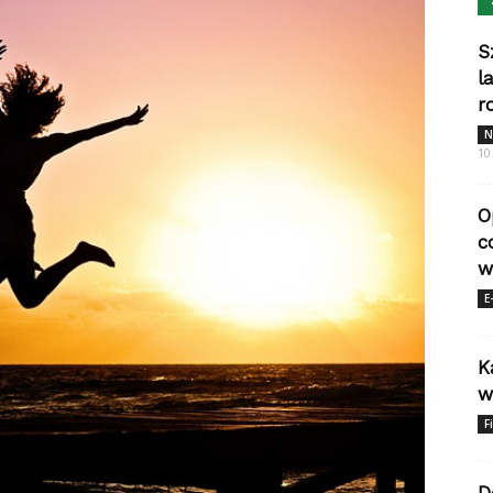
S
l
r
N
10
O
c
w
E
K
w
F