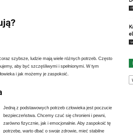
D
I
ują?
K
e
L
 coraz szybsze, ludzie mają wiele różnych potrzeb. Często
ujemy, aby być szczęśliwymi i spełnionymi. W tym
łowieka i jak możemy je zaspokoić.
Ka
a
Jedną z podstawowych potrzeb człowieka jest poczucie
bezpieczeństwa. Chcemy czuć się chronieni i pewni,
zarówno fizycznie, jak i emocjonalnie. Aby zaspokoić tę
potrzebę, warto dbać o swoje zdrowie, mieć stabilne