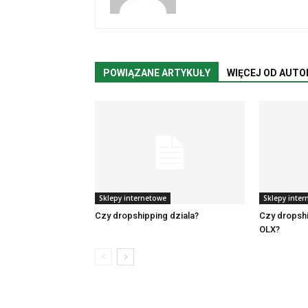
POWIĄZANE ARTYKUŁY
WIĘCEJ OD AUTO
Sklepy internetowe
Sklepy inte
Czy dropshipping dziala?
Czy dropshi
OLX?