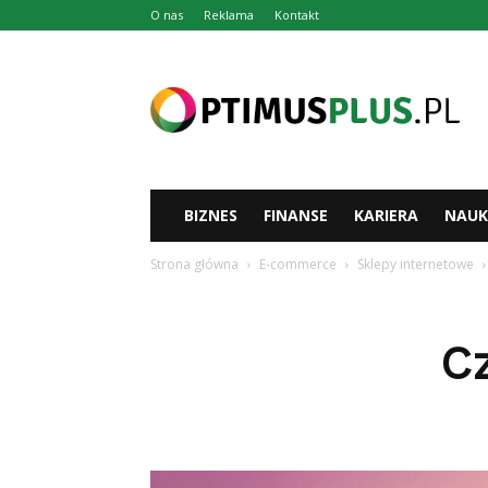
O nas
Reklama
Kontakt
Optimusplus.pl
BIZNES
FINANSE
KARIERA
NAUK
Strona główna
E-commerce
Sklepy internetowe
C