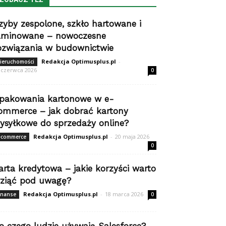
zyby zespolone, szkło hartowane i
aminowane – nowoczesne
ozwiązania w budownictwie
Redakcja Optimusplus.pl
-
ieruchomości
 czerwca 2026
0
pakowania kartonowe w e-
ommerce – jak dobrać kartony
ysyłkowe do sprzedaży online?
Redakcja Optimusplus.pl
-
20 maja 2026
-commerce
0
arta kredytowa – jakie korzyści warto
ziąć pod uwagę?
Redakcja Optimusplus.pl
-
18 marca 2026
inanse
0