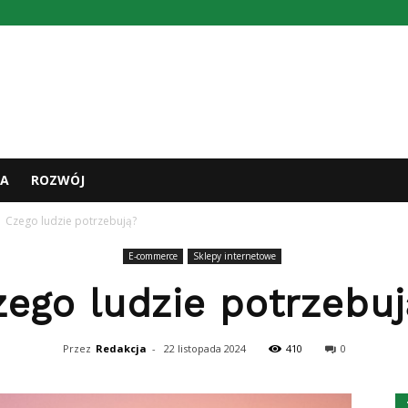
A
ROZWÓJ
Czego ludzie potrzebują?
E-commerce
Sklepy internetowe
zego ludzie potrzebuj
Przez
Redakcja
-
22 listopada 2024
410
0