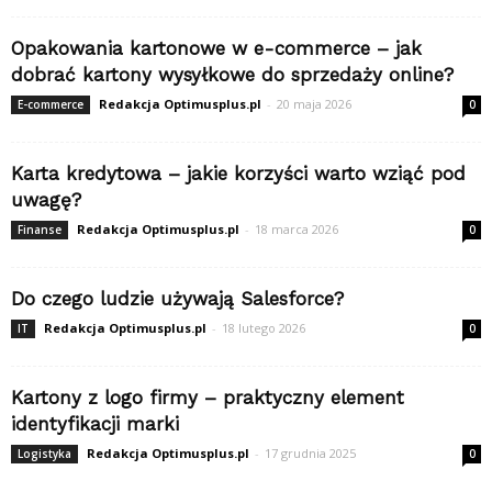
Opakowania kartonowe w e-commerce – jak
dobrać kartony wysyłkowe do sprzedaży online?
Redakcja Optimusplus.pl
-
20 maja 2026
E-commerce
0
Karta kredytowa – jakie korzyści warto wziąć pod
uwagę?
Redakcja Optimusplus.pl
-
18 marca 2026
Finanse
0
Do czego ludzie używają Salesforce?
Redakcja Optimusplus.pl
-
18 lutego 2026
IT
0
Kartony z logo firmy – praktyczny element
identyfikacji marki
Redakcja Optimusplus.pl
-
17 grudnia 2025
Logistyka
0