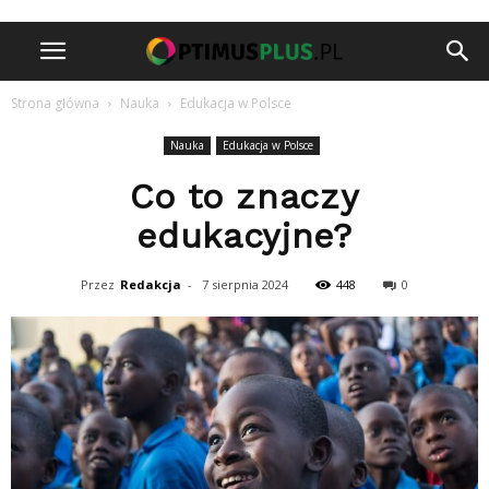
Strona główna
Nauka
Edukacja w Polsce
Nauka
Edukacja w Polsce
Co to znaczy
edukacyjne?
Przez
Redakcja
-
7 sierpnia 2024
448
0