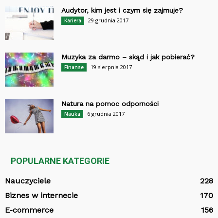
Audytor, kim jest i czym się zajmuje?
29 grudnia 2017
Kariera
Muzyka za darmo – skąd i jak pobierać?
19 sierpnia 2017
Finanse
Natura na pomoc odporności
6 grudnia 2017
Nauka
POPULARNE KATEGORIE
Nauczyciele
228
Biznes w internecie
170
E-commerce
156