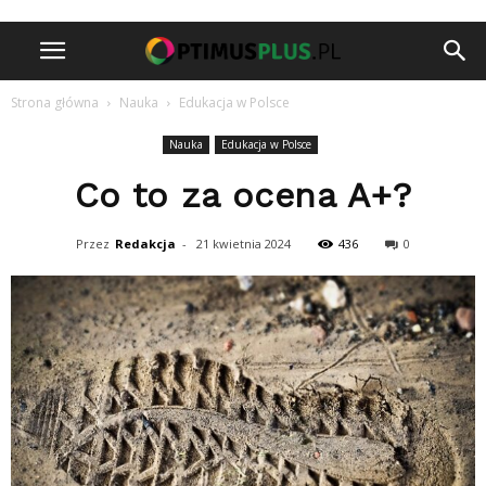
Strona główna
Nauka
Edukacja w Polsce
Nauka
Edukacja w Polsce
Co to za ocena A+?
Przez
Redakcja
-
21 kwietnia 2024
436
0