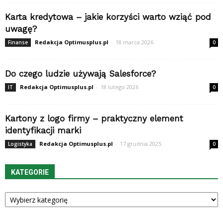
Karta kredytowa – jakie korzyści warto wziąć pod
uwagę?
Redakcja Optimusplus.pl
-
18 marca 2026
Finanse
0
Do czego ludzie używają Salesforce?
Redakcja Optimusplus.pl
-
18 lutego 2026
IT
0
Kartony z logo firmy – praktyczny element
identyfikacji marki
Redakcja Optimusplus.pl
-
17 grudnia 2025
Logistyka
0
KATEGORIE
Kategorie