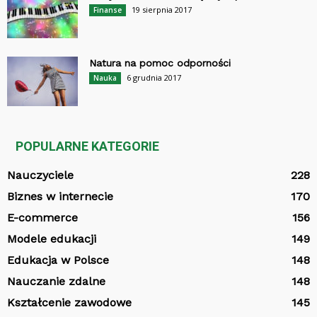
19 sierpnia 2017
Finanse
Natura na pomoc odporności
6 grudnia 2017
Nauka
POPULARNE KATEGORIE
Nauczyciele
228
Biznes w internecie
170
E-commerce
156
Modele edukacji
149
Edukacja w Polsce
148
Nauczanie zdalne
148
Kształcenie zawodowe
145