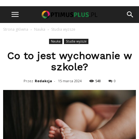
Strona główna
Nauka
Studia wyższe
Nauka
Studia wyższe
Co to jest wychowanie w
szkole?
Przez
Redakcja
-
15 marca 2024
548
0