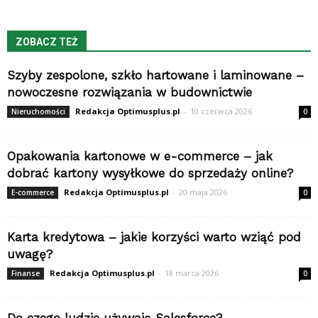
ZOBACZ TEŻ
Szyby zespolone, szkło hartowane i laminowane –
nowoczesne rozwiązania w budownictwie
Redakcja Optimusplus.pl
-
10 czerwca 2026
Nieruchomości
0
Opakowania kartonowe w e-commerce – jak
dobrać kartony wysyłkowe do sprzedaży online?
Redakcja Optimusplus.pl
-
20 maja 2026
E-commerce
0
Karta kredytowa – jakie korzyści warto wziąć pod
uwagę?
Redakcja Optimusplus.pl
-
18 marca 2026
Finanse
0