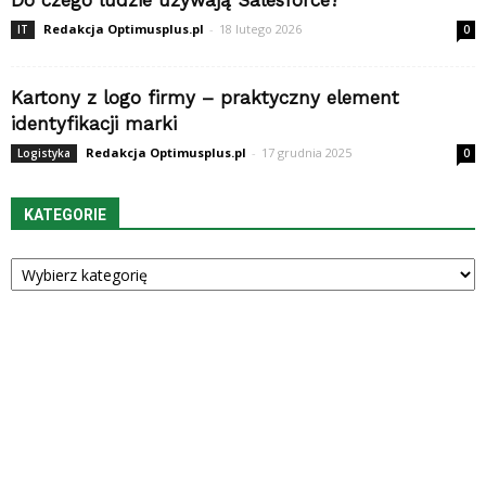
Do czego ludzie używają Salesforce?
Redakcja Optimusplus.pl
-
18 lutego 2026
IT
0
Kartony z logo firmy – praktyczny element
identyfikacji marki
Redakcja Optimusplus.pl
-
17 grudnia 2025
Logistyka
0
KATEGORIE
Kategorie