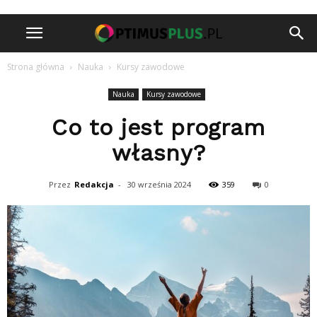
Strona główna
Nauka
Kursy zawodowe
Nauka
Kursy zawodowe
Co to jest program
własny?
Przez
Redakcja
-
30 września 2024
359
0