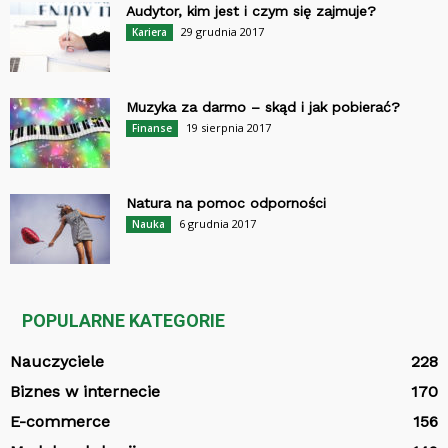
Audytor, kim jest i czym się zajmuje?
29 grudnia 2017
Kariera
Muzyka za darmo – skąd i jak pobierać?
19 sierpnia 2017
Finanse
Natura na pomoc odporności
6 grudnia 2017
Nauka
POPULARNE KATEGORIE
Nauczyciele
228
Biznes w internecie
170
E-commerce
156