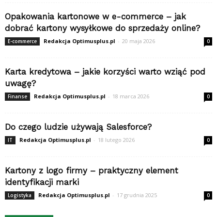
Opakowania kartonowe w e-commerce – jak
dobrać kartony wysyłkowe do sprzedaży online?
Redakcja Optimusplus.pl
-
20 maja 2026
E-commerce
0
Karta kredytowa – jakie korzyści warto wziąć pod
uwagę?
Redakcja Optimusplus.pl
-
18 marca 2026
Finanse
0
Do czego ludzie używają Salesforce?
Redakcja Optimusplus.pl
-
18 lutego 2026
IT
0
Kartony z logo firmy – praktyczny element
identyfikacji marki
Redakcja Optimusplus.pl
-
17 grudnia 2025
Logistyka
0