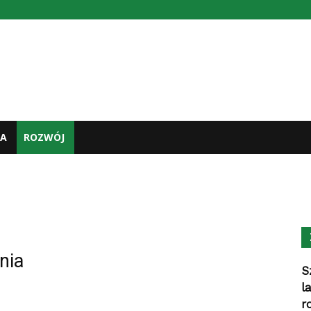
A
ROZWÓJ
nia
S
l
r