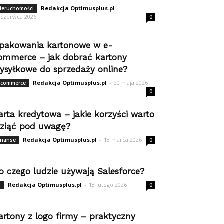
Redakcja Optimusplus.pl
-
ieruchomości
 czerwca 2026
0
pakowania kartonowe w e-
ommerce – jak dobrać kartony
ysyłkowe do sprzedaży online?
Redakcja Optimusplus.pl
-
20 maja 2026
-commerce
0
arta kredytowa – jakie korzyści warto
ziąć pod uwagę?
Redakcja Optimusplus.pl
-
18 marca 2026
inanse
0
o czego ludzie używają Salesforce?
Redakcja Optimusplus.pl
-
18 lutego 2026
T
0
artony z logo firmy – praktyczny