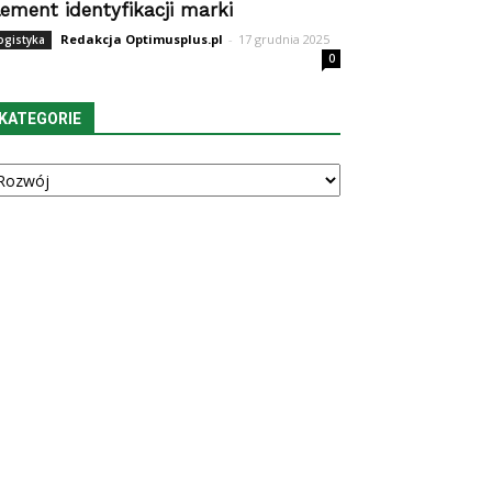
lement identyfikacji marki
Redakcja Optimusplus.pl
-
17 grudnia 2025
ogistyka
0
KATEGORIE
tegorie