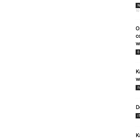
N
10
O
c
w
E
K
w
F
D
I
K