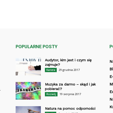
POPULARNE POSTY
P
Audytor, kim jest i czym się
N
zajmuje?
B
29 grudnia 2017
Kariera
E
M
Muzyka za darmo – skąd i jak
pobierać?
-
E
19 sierpnia 2017
Rozwój
N
K
Natura na pomoc odporności