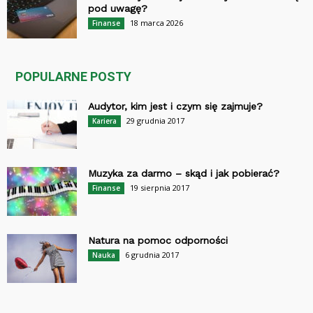
pod uwagę?
18 marca 2026
Finanse
POPULARNE POSTY
Audytor, kim jest i czym się zajmuje?
29 grudnia 2017
Kariera
Muzyka za darmo – skąd i jak pobierać?
19 sierpnia 2017
Finanse
Natura na pomoc odporności
6 grudnia 2017
Nauka