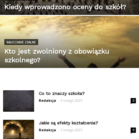
Kiedy wprowadzono oceny do szkół?
NAUCZANIE ZDALNE
Kto jest zwolniony z obowiązku
szkolnego?
Co to znaczy szkoła?
Redakcja
-
9 lutego 2025
0
Jakie są efekty kształcenia?
Redakcja
-
3 lutego 2025
0