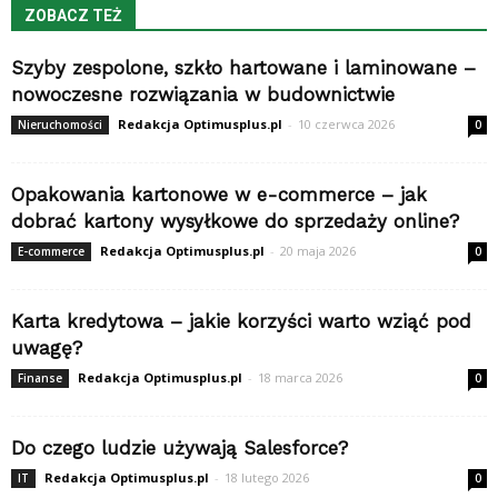
ZOBACZ TEŻ
Szyby zespolone, szkło hartowane i laminowane –
nowoczesne rozwiązania w budownictwie
Redakcja Optimusplus.pl
-
10 czerwca 2026
Nieruchomości
0
Opakowania kartonowe w e-commerce – jak
dobrać kartony wysyłkowe do sprzedaży online?
Redakcja Optimusplus.pl
-
20 maja 2026
E-commerce
0
Karta kredytowa – jakie korzyści warto wziąć pod
uwagę?
Redakcja Optimusplus.pl
-
18 marca 2026
Finanse
0
Do czego ludzie używają Salesforce?
Redakcja Optimusplus.pl
-
18 lutego 2026
IT
0