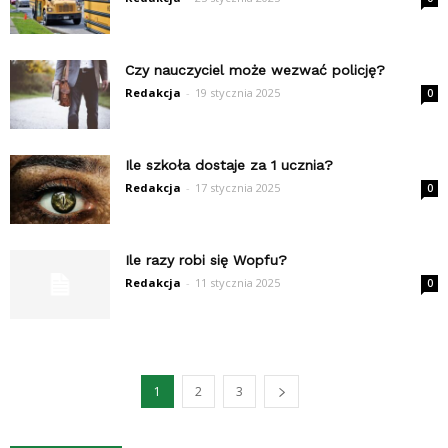
Czy nauczyciel może wezwać policję?
Redakcja
-
19 stycznia 2025
0
Ile szkoła dostaje za 1 ucznia?
Redakcja
-
17 stycznia 2025
0
Ile razy robi się Wopfu?
Redakcja
-
11 stycznia 2025
0
1
2
3