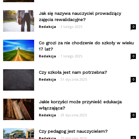
Jak się nazywa nauczyciel prowadzący
zajęcia rewalidacyjne?
Redakcja
-
3 lutego 2025
0
Co grozi za nie chodzenie do szkoły w wieku
17 lat?
Redakcja
-
1 lutego 2025
0
Czy szkoła jest nam potrzebna?
Redakcja
-
31 stycznia 2025
0
Jakie korzyści może przynieść edukacja
włączająca?
Redakcja
-
29 stycznia 2025
0
Czy pedagog jest nauczycielem?
Redakcja
-
25 stycznia 2025
0