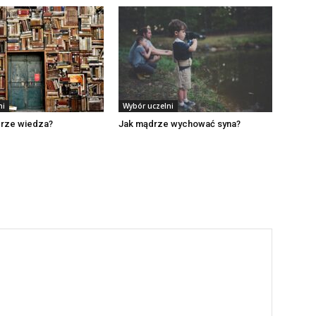
ni
Wybór uczelni
erze wiedza?
Jak mądrze wychować syna?