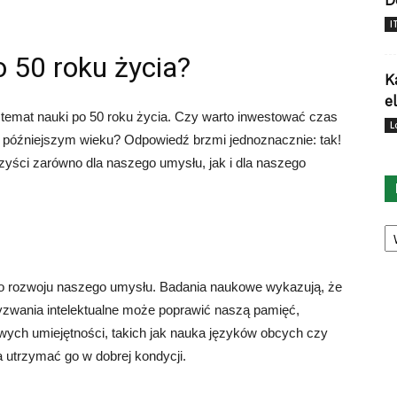
D
I
o 50 roku życia?
K
e
 temat nauki po 50 roku życia. Czy warto inwestować czas
L
 późniejszym wieku? Odpowiedź brzmi jednoznacznie: tak!
rzyści zarówno dla naszego umysłu, jak i dla naszego
Ka
do rozwoju naszego umysłu. Badania naukowe wykazują, że
yzwania intelektualne może poprawić naszą pamięć,
wych umiejętności, takich jak nauka języków obcych czy
utrzymać go w dobrej kondycji.