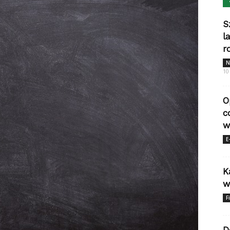
S
l
r
N
10
O
c
w
E
K
w
F