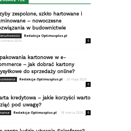
zyby zespolone, szkło hartowane i
aminowane – nowoczesne
ozwiązania w budownictwie
Redakcja Optimusplus.pl
-
ieruchomości
 czerwca 2026
0
pakowania kartonowe w e-
ommerce – jak dobrać kartony
ysyłkowe do sprzedaży online?
Redakcja Optimusplus.pl
-
20 maja 2026
-commerce
0
arta kredytowa – jakie korzyści warto
ziąć pod uwagę?
Redakcja Optimusplus.pl
-
18 marca 2026
inanse
0