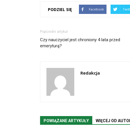
PODZIEL SIĘ
Facebook
Twit
Poprzedni artykuł
Czy nauczyciel jest chroniony 4 lata przed
emeryturą?
Redakcja
POWIĄZANE ARTYKUŁY
WIĘCEJ OD AUTO