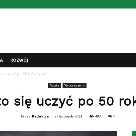
A
ROZWÓJ
 się uczyć po 50 roku życia?
Nauka
Wybór uczelni
o się uczyć po 50 ro
Przez
Redakcja
-
27 listopada 2023
483
0