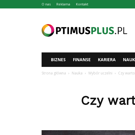
O nas
Reklama
Kontakt
Optimusplus.pl
BIZNES
FINANSE
KARIERA
NAUK
Strona główna
Nauka
Wybór uczelni
Czy warto
Czy wart