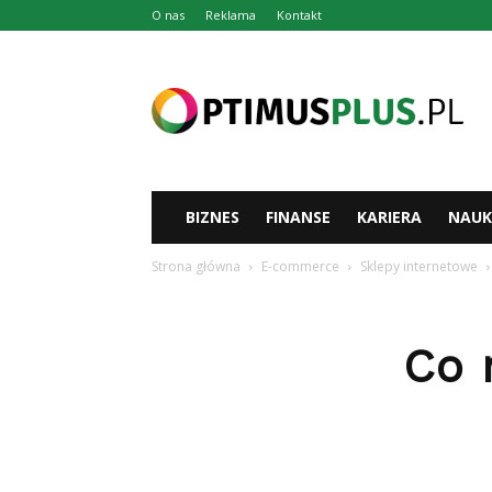
O nas
Reklama
Kontakt
Optimusplus.pl
BIZNES
FINANSE
KARIERA
NAUK
Strona główna
E-commerce
Sklepy internetowe
Co 