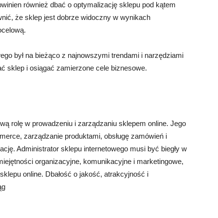
powinien również dbać o optymalizację sklepu pod kątem
ić, że sklep jest dobrze widoczny w wynikach
ocelową.
wego był na bieżąco z najnowszymi trendami i narzędziami
 sklep i osiągać zamierzone cele biznesowe.
ową rolę w prowadzeniu i zarządzaniu sklepem online. Jego
merce, zarządzanie produktami, obsługę zamówień i
izację. Administrator sklepu internetowego musi być biegły w
iejętności organizacyjne, komunikacyjne i marketingowe,
klepu online. Dbałość o jakość, atrakcyjność i
ąg