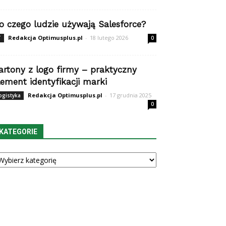
o czego ludzie używają Salesforce?
Redakcja Optimusplus.pl
-
18 lutego 2026
T
0
artony z logo firmy – praktyczny
lement identyfikacji marki
Redakcja Optimusplus.pl
-
17 grudnia 2025
ogistyka
0
KATEGORIE
tegorie