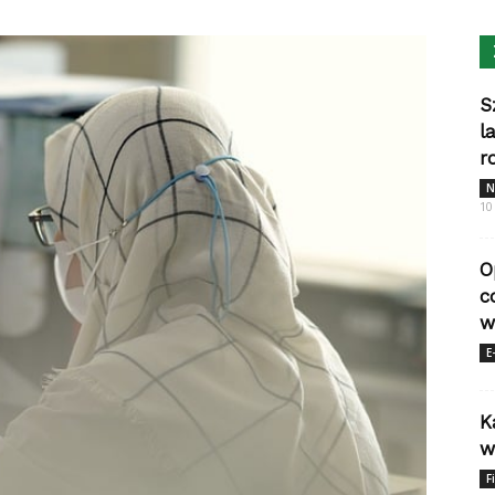
S
l
r
N
10
O
c
w
E
K
w
F