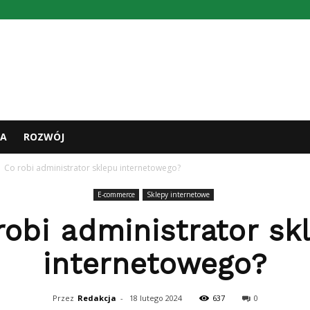
A
ROZWÓJ
Co robi administrator sklepu internetowego?
E-commerce
Sklepy internetowe
robi administrator sk
internetowego?
Przez
Redakcja
-
18 lutego 2024
637
0