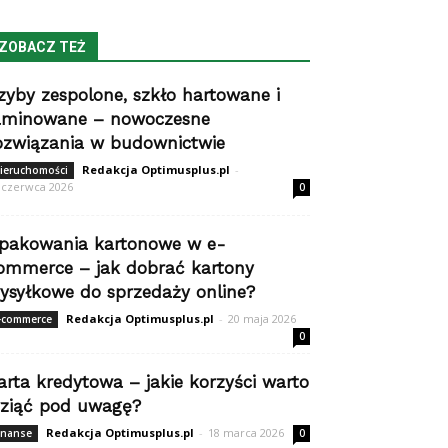
ZOBACZ TEŻ
zyby zespolone, szkło hartowane i
aminowane – nowoczesne
ozwiązania w budownictwie
Redakcja Optimusplus.pl
-
ieruchomości
 czerwca 2026
0
pakowania kartonowe w e-
ommerce – jak dobrać kartony
ysyłkowe do sprzedaży online?
Redakcja Optimusplus.pl
-
20 maja 2026
-commerce
0
arta kredytowa – jakie korzyści warto
ziąć pod uwagę?
Redakcja Optimusplus.pl
-
18 marca 2026
inanse
0