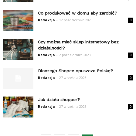
Co produkować w domu aby zarobić?
Redakcja
-
12 października 2023
0
Czy można mieć sklep internetowy bez
działalności?
Redakcja
-
2 października 2023
0
Dlaczego Shopee opuszcza Polskę?
Redakcja
-
27 września 2023
0
Jak działa shopper?
Redakcja
-
27 września 2023
0