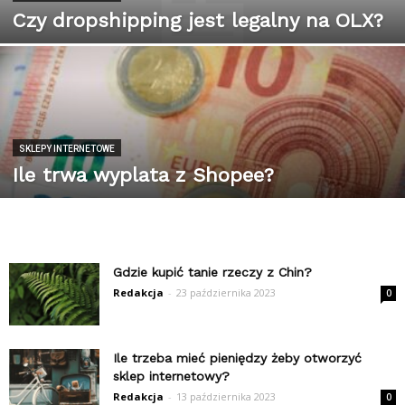
Czy dropshipping jest legalny na OLX?
SKLEPY INTERNETOWE
Ile trwa wyplata z Shopee?
Gdzie kupić tanie rzeczy z Chin?
Redakcja
-
23 października 2023
0
Ile trzeba mieć pieniędzy żeby otworzyć
sklep internetowy?
Redakcja
-
13 października 2023
0