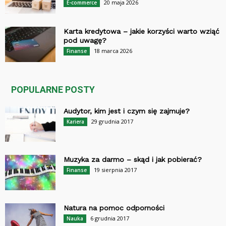
20 maja 2026
E-commerce
Karta kredytowa – jakie korzyści warto wziąć
pod uwagę?
18 marca 2026
Finanse
POPULARNE POSTY
Audytor, kim jest i czym się zajmuje?
29 grudnia 2017
Kariera
Muzyka za darmo – skąd i jak pobierać?
19 sierpnia 2017
Finanse
Natura na pomoc odporności
6 grudnia 2017
Nauka