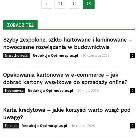
11
12
13
ZOBACZ TEŻ
Szyby zespolone, szkło hartowane i laminowane –
nowoczesne rozwiązania w budownictwie
Redakcja Optimusplus.pl
-
10 czerwca 2026
Nieruchomości
0
Opakowania kartonowe w e-commerce – jak
dobrać kartony wysyłkowe do sprzedaży online?
Redakcja Optimusplus.pl
-
20 maja 2026
E-commerce
0
Karta kredytowa – jakie korzyści warto wziąć pod
uwagę?
Redakcja Optimusplus.pl
-
18 marca 2026
Finanse
0