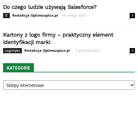
Do czego ludzie używają Salesforce?
Redakcja Optimusplus.pl
-
18 lutego 2026
IT
0
Kartony z logo firmy – praktyczny element
identyfikacji marki
Redakcja Optimusplus.pl
-
17 grudnia 2025
Logistyka
0
KATEGORIE
Kategorie