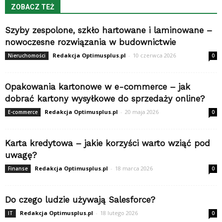
ZOBACZ TEŻ
Szyby zespolone, szkło hartowane i laminowane –
nowoczesne rozwiązania w budownictwie
Redakcja Optimusplus.pl
-
10 czerwca 2026
Nieruchomości
0
Opakowania kartonowe w e-commerce – jak
dobrać kartony wysyłkowe do sprzedaży online?
Redakcja Optimusplus.pl
-
20 maja 2026
E-commerce
0
Karta kredytowa – jakie korzyści warto wziąć pod
uwagę?
Redakcja Optimusplus.pl
-
18 marca 2026
Finanse
0
Do czego ludzie używają Salesforce?
Redakcja Optimusplus.pl
-
18 lutego 2026
IT
0