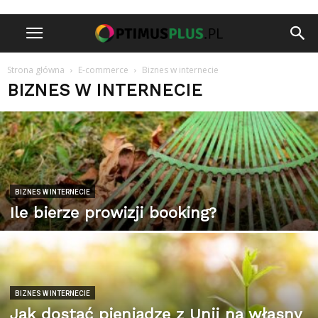
Strona główna
E-commerce
Biznes w internecie
BIZNES W INTERNECIE
BIZNES W INTERNECIE
Ile bierze prowizji booking?
BIZNES W INTERNECIE
Jak dostać pieniądze z Unii na własny