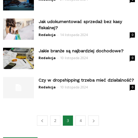
Jak udokumentować sprzedaż bez kasy
fiskalnej?
Redakcja
-
14 listopada 2024
0
Jakie branże są najbardziej dochodowe?
Redakcja
-
10 listopada 2024
0
Czy w dropshipping trzeba mieć działalność?
Redakcja
-
10 listopada 2024
0
2
3
4