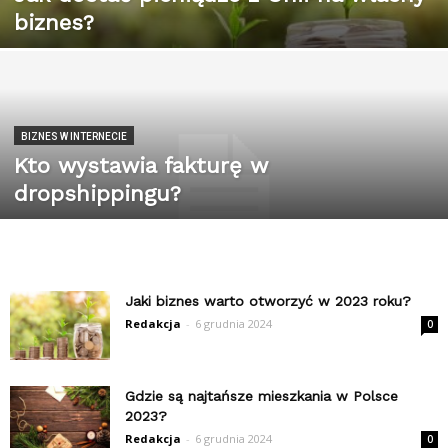
biznes?
BIZNES W INTERNECIE
Kto wystawia fakturę w
dropshippingu?
Jaki biznes warto otworzyć w 2023 roku?
Redakcja
-
6 grudnia 2024
0
Gdzie są najtańsze mieszkania w Polsce
2023?
Redakcja
-
6 grudnia 2024
0