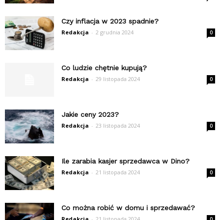
Czy inflacja w 2023 spadnie?
Redakcja
-
2 grudnia 2024
0
Co ludzie chętnie kupują?
Redakcja
-
29 listopada 2024
0
Jakie ceny 2023?
Redakcja
-
23 listopada 2024
0
Ile zarabia kasjer sprzedawca w Dino?
Redakcja
-
21 listopada 2024
0
Co można robić w domu i sprzedawać?
Redakcja
-
21 listopada 2024
0