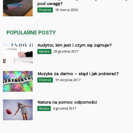
pod uwagę?
18 marca 2026
Finanse
POPULARNE POSTY
Audytor, kim jest i czym się zajmuje?
29 grudnia 2017
Kariera
Muzyka za darmo – skąd i jak pobierać?
19 sierpnia 2017
Finanse
Natura na pomoc odporności
6 grudnia 2017
Nauka